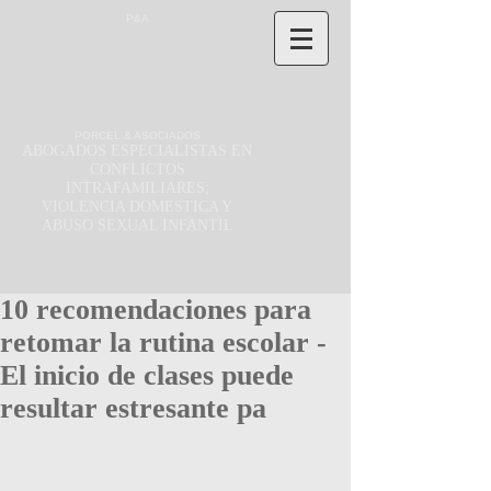
P&A
PORCEL & ASOCIADOS
ABOGADOS ESPECIALISTAS EN
CONFLICTOS
INTRAFAMILIARES;
VIOLENCIA DOMESTICA Y
ABUSO SEXUAL INFANTIL
10 recomendaciones para
retomar la rutina escolar -
El inicio de clases puede
resultar estresante pa