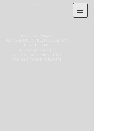
P&A
PORCEL & ASOCIADOS
ABOGADOS ESPECIALISTAS EN
CONFLICTOS
INTRAFAMILIARES;
VIOLENCIA DOMESTICA Y
ABUSO SEXUAL INFANTIL