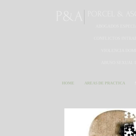
P&A
PORCEL & A
ABOGADOS ESPECI
CONFLICTOS INTRA
VIOLENCIA DOM
ABUSO SEXUAL 
HOME
AREAS DE PRACTICA