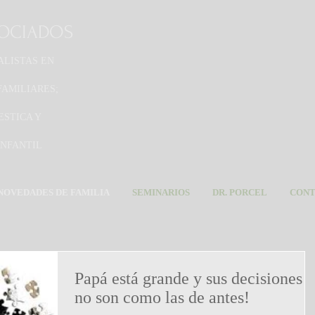
SOCIADOS
ALISTAS EN
FAMILIARES;
ESTICA Y
INFANTIL
NOVEDADES DE FAMILIA
SEMINARIOS
DR. PORCEL
CON
Papá está grande y sus decisiones
no son como las de antes!