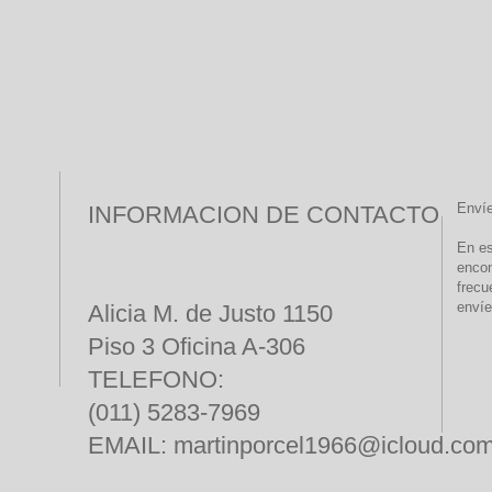
Enví
INFORMACION DE CONTACTO
En es
encon
frecu
envíe
Alicia M. de Justo 1150
Piso 3 Oficina A-306
TELEFONO:
(011) 5283-7969
EMAIL:
martinporcel1966@icloud.co