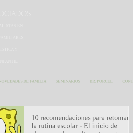
SOCIADOS
ALISTAS EN
FAMILIARES;
ESTICA Y
INFANTIL
NOVEDADES DE FAMILIA
SEMINARIOS
DR. PORCEL
CON
10 recomendaciones para retomar
la rutina escolar - El inicio de