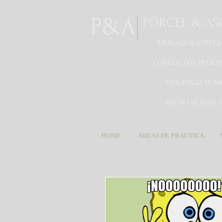
P&A
PORCEL & A
ABOGADOS ESPECI
CONFLICTOS INTRA
VIOLENCIA DOM
ABUSO SEXUAL 
HOME
AREAS DE PRACTICA